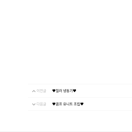
이전글
♥칠러 냉동기♥
다음글
♥콤프 유니트 조립♥