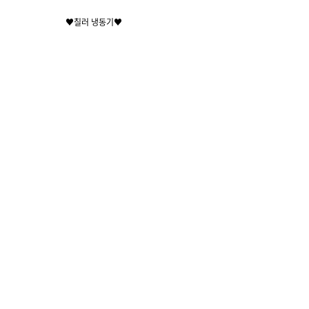
♥칠러 냉동기♥