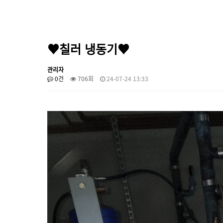
♥칠러 냉동기♥
관리자
0건
706회
24-07-24 13:33